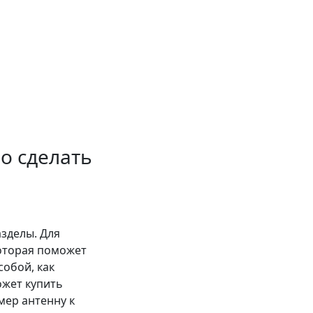
о сделать
зделы. Для
которая поможет
собой, как
ожет купить
мер антенну к