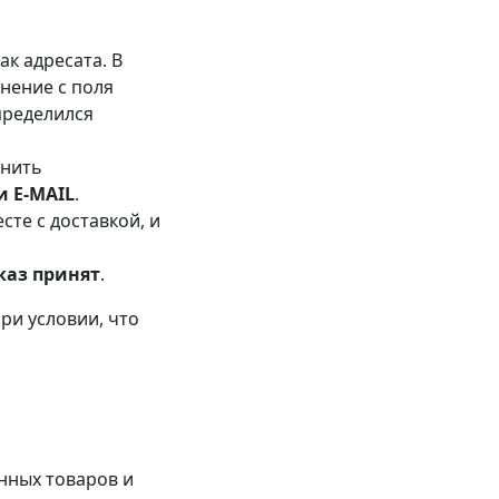
к адресата. В
нение с поля
пределился
лнить
 Е-MAIL
.
сте с доставкой, и
каз принят
.
ри условии, что
нных товаров и