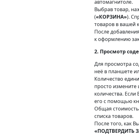
автомагнитоле.
Выбрав товар, на
(
«КОРЗИНА»
). С
товаров в вашей 
После добавления
к оформлению зак
2. Просмотр со
Для просмотра со
неё в планшете и
Количество едини
просто измените 
количества. Если 
его с помощью кн
Общая стоимость 
списка товаров.
После того, как В
«ПОДТВЕРДИТЬ 