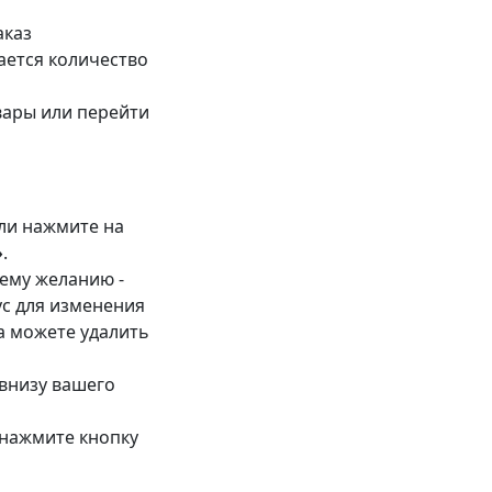
аказ
ается количество
вары или перейти
ли нажмите на
»
.
ему желанию -
ус для изменения
да можете удалить
внизу вашего
, нажмите кнопку