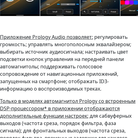
Приложение Prology Audio позволяет:
регулировать
громкость; управлять многополосным эквалайзером;
выбирать источник аудиосигнала; настраивать цвет
подсветки кнопок управления на передней панели
автомагнитолы; поддерживать голосовое
сопровождение от навигационных приложений,
запущенных на смартфоне; отображать ID3-
информацию о воспроизводимых треках.
Только в моделях автомагнитол Prology со встроенным
DSP-процессором* в приложении отображаются
дополнительные функции настроек:
для сабвуферных
выходов (частота среза, порядок фильтра, фаза
сигнала); для фронтальных выходов (частота среза,
порядок фильтра, временные задержки для каждого